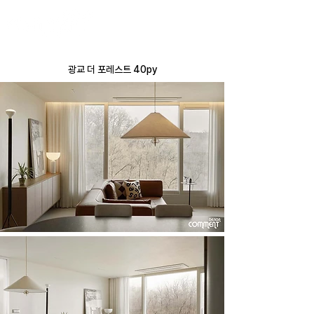
​광교 더 포레스트 40py