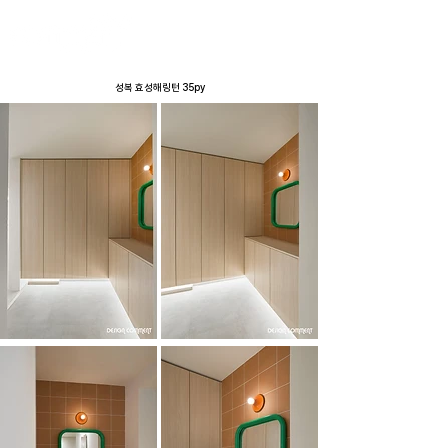
​성복 효성해링턴 35py