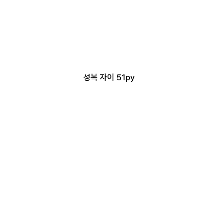
HOME
PROJECT
​성복 자이 51py